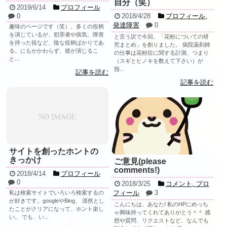
自分（笑）
2019/6/14
プロフィール
0
2018/4/28
プロフィール
,
発達障害
0
趣味のページです（笑）。多くの役柄
を演じているが、犯罪者や病気、障害
と言う訳で今回、「花粉についての研
を持った役など、陰な役柄ばかりであ
究まとめ」を創りました。 病院薬剤師
る。にもかかわらず、彼が演じるこ
の仕事は花粉症に関する計測、つまり
と...
（スギとヒノキを数えて下さい）が
指...
記事を読む
記事を読む
サイトを創ったホントの
きっかけ
ご意見(please
comments!)
2018/4/14
プロフィール
0
2018/3/25
コメント
,
プロ
フィール
3
私は検索サイトでいろいろ検索するの
が好きです。googleやBing、 漠然とし
こんにちは、あなた! 私のHPにめっち
たことがクリアになって、ホント楽し
ゃ興味持ってくれてありがとう＾＾ 感
い。 でも、い...
想や質問、リクエストなど、なんでも