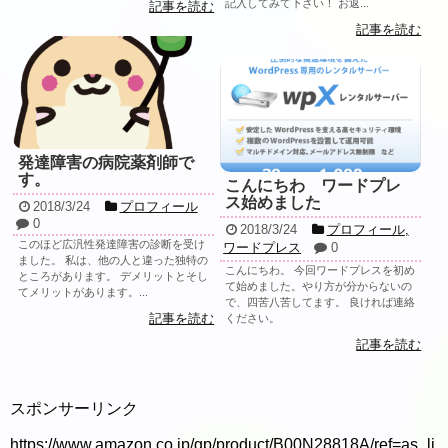
記入してみて下さい！ お返...
記事を読む
記事を読む
発達障害の病院薬剤師で
す。
こんにちわ ワードプレ
ス始めました
2018/3/24
プロフィール
0
2018/3/24
プロフィール
,
このほど広汎性発達障害の診断を受け
ワードプレス
0
ました。 私は、他の人と違った独特の
こんにちわ。 今回ワードプレスを初め
ところがあります。 デメリットとそし
て始めました。やり方が分からないの
てメリットがあります。...
で、四苦八苦してます。 良ければ連絡
記事を読む
ください。
記事を読む
スポンサーリンク
https://www.amazon.co.jp/gp/product/B00N28818A/ref=as_li