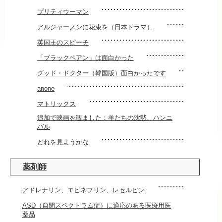
プリティウーマン
アルジャーノンに花束を（日本ドラマ）
英国王のスピーチ
「ブラックペアン」は面白かった
グッド・ドクター（韓国版）面白かったです
anone
マトリックス
追加で映画を観ました：羊たちの沈黙、ハンニ
バル
どれを見ようかな
薬剤師
アドレナリン、エピネフリン、レセルピン
ASD（自閉スペクトラム症）に適応のある医療用医
薬品