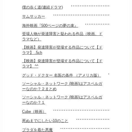
僕の歩く道(連続ドラマ)
サムサッカー
海外映画『500ページの夢の束』
登場人物が発達障害と疑われる作品（映画、ド
ラマなど）
【映画】発達障害が登場する作品について【ド
ラマ】 .5ch
【映画】発達障害が登場する作品について【ド
ラマ】 ^^
グッド・ドクター 名医の条件 （アメリカ版）
ソーシャル・ネットワーク (映画)はアスペルガ
ーなのか？２まとめ
ソーシャル・ネットワーク (映画)はアスペルガ
ーなのか？１
Cube（映画）
死ぬまでにしたい10のこと
プラダを着た悪魔