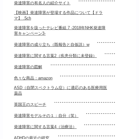
発達障害の有名人の紹介サイト
【映画】発達障害が登場する作品について【ドラ
マ】 .5ch
発達障害を扱ったテレビ番組.7 -2018年NHK発達障
害キャンペーン3-
発達障害の成り立ち（既報告と自仮説）w
発達障害に関する言葉2（疾患分類に未登録）
発達障害の図解
色々な商品：amazon
ASD（自閉スペクトラム症）に適応のある医療用医
薬品
英国王のスピーチ
発達障害モデルその１：自分（笑）
発達障害に関する言葉4（治療法）
ADHDの最近の研究