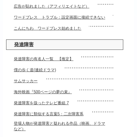
広告が貼れました（アフィリエイトなど）
ワードプレス トラブル：設定画面に接続できない
こんにちわ ワードプレス始めました
発達障害
発達障害の有名人一覧 【推定】
僕の歩く道(連続ドラマ)
サムサッカー
海外映画『500ページの夢の束』
発達障害を扱ったテレビ番組.7
発達障害に類似する言葉5：二次障害系
登場人物が発達障害と疑われる作品（映画、ドラマ
など）