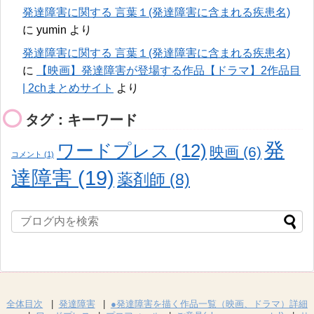
発達障害に関する 言葉１(発達障害に含まれる疾患名)
に
yumin
より
発達障害に関する 言葉１(発達障害に含まれる疾患名)
に
【映画】発達障害が登場する作品【ドラマ】2作品目
| 2chまとめサイト
より
タグ：キーワード
発
ワードプレス
(12)
映画
(6)
コメント
(1)
達障害
(19)
薬剤師
(8)
全体目次
発達障害
●発達障害を描く作品一覧（映画、ドラマ）詳細