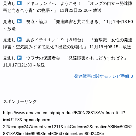
見逃し
ドキュランドへ ようこそ！ 「オレグの自立～発達障
害と向き合う青年の物語～」
11月23日22:00～放送
見逃し
視点・論点 「発達障害と共に生きる」
11月19日13:50
～放送
見逃し
あさイチ１１／１９（８時台） 「新常識！女性の発達
障害・空気読みすぎて悪化？出産の影響も」
11月19日08:15～放送
見逃し
ウワサの保護者会 「発達障害かも…どうすれば？」
11月17日21:30～放送
発達障害に関するテレビ番組.3
スポンサーリンク
https://www.amazon.co.jp/gp/product/B00N28818A/ref=as_li_tl?
ie=UTF8&tag=asdpharm-
22&camp=247&creative=1211&linkCode=as2&creativeASIN=B00N2
8818A&linkId=99993fee46064f74dccefaee80d2406c